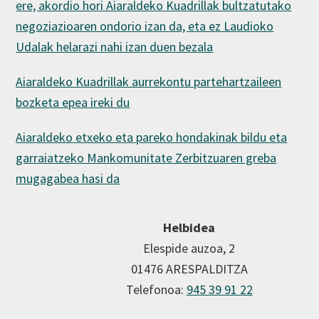
ere, akordio hori Aiaraldeko Kuadrillak bultzatutako
negoziazioaren ondorio izan da, eta ez Laudioko
Udalak helarazi nahi izan duen bezala
Aiaraldeko Kuadrillak aurrekontu partehartzaileen
bozketa epea ireki du
Aiaraldeko etxeko eta pareko hondakinak bildu eta
garraiatzeko Mankomunitate Zerbitzuaren greba
mugagabea hasi da
Helbidea
Elespide auzoa, 2
01476 ARESPALDITZA
Telefonoa:
945 39 91 22