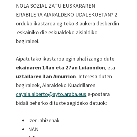
NOLA SOZIALIZATU EUSKARAREN
ERABILERA AIARALDEKO UDALEKUETAN? 2
orduko ikastaroa egiteko 3 aukera desberdin
eskainiko die eskualdeko aisialdiko
begiraleei.
Aipatutako ikastaroa egin ahal izango dute
ekainaren 14an eta 27an Luiaondon
, eta
uztailaren 3an Amurrion
. Interesa duten
begiraleek, Aiaraldeko Kuadrillaren
cayala.alberto@ayto.araba.eus
e-postara
bidali beharko dituzte segidako datuok:
Izen-abizenak
NAN