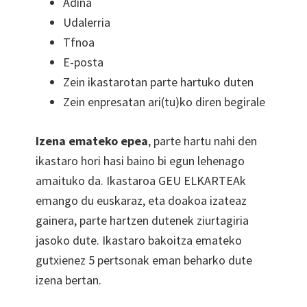
Adina
Udalerria
Tfnoa
E-posta
Zein ikastarotan parte hartuko duten
Zein enpresatan ari(tu)ko diren begirale
Izena emateko epea
, parte hartu nahi den
ikastaro hori hasi baino bi egun lehenago
amaituko da. Ikastaroa GEU ELKARTEAk
emango du euskaraz, eta doakoa izateaz
gainera, parte hartzen dutenek ziurtagiria
jasoko dute. Ikastaro bakoitza emateko
gutxienez 5 pertsonak eman beharko dute
izena bertan.