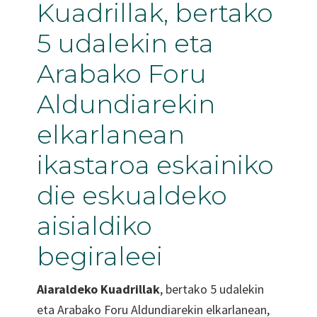
Kuadrillak, bertako
5 udalekin eta
Arabako Foru
Aldundiarekin
elkarlanean
ikastaroa eskainiko
die eskualdeko
aisialdiko
begiraleei
Aiaraldeko Kuadrillak
, bertako 5 udalekin
eta Arabako Foru Aldundiarekin elkarlanean,