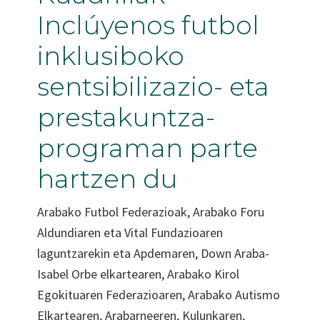
Inclúyenos futbol
inklusiboko
sentsibilizazio- eta
prestakuntza-
programan parte
hartzen du
Arabako Futbol Federazioak, Arabako Foru
Aldundiaren eta Vital Fundazioaren
laguntzarekin eta Apdemaren, Down Araba-
Isabel Orbe elkartearen, Arabako Kirol
Egokituaren Federazioaren, Arabako Autismo
Elkartearen, Arabarneeren, Kulunkaren,