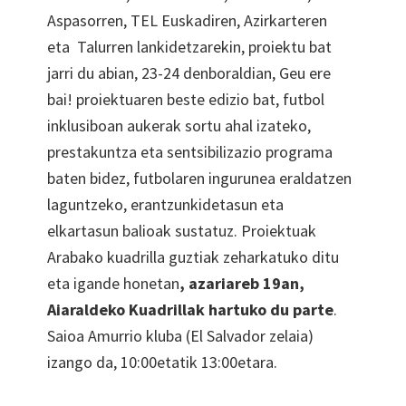
Aspasorren, TEL Euskadiren, Azirkarteren
eta Talurren lankidetzarekin, proiektu bat
jarri du abian, 23-24 denboraldian, Geu ere
bai! proiektuaren beste edizio bat, futbol
inklusiboan aukerak sortu ahal izateko,
prestakuntza eta sentsibilizazio programa
baten bidez, futbolaren ingurunea eraldatzen
laguntzeko, erantzunkidetasun eta
elkartasun balioak sustatuz. Proiektuak
Arabako kuadrilla guztiak zeharkatuko ditu
eta igande honetan
, azariareb 19an,
Aiaraldeko Kuadrillak hartuko du parte
.
Saioa Amurrio kluba (El Salvador zelaia)
izango da, 10:00etatik 13:00etara.