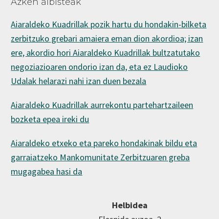
Azken albisteak
Aiaraldeko Kuadrillak pozik hartu du hondakin-bilketa
zerbitzuko grebari amaiera eman dion akordioa; izan
ere, akordio hori Aiaraldeko Kuadrillak bultzatutako
negoziazioaren ondorio izan da, eta ez Laudioko
Udalak helarazi nahi izan duen bezala
Aiaraldeko Kuadrillak aurrekontu partehartzaileen
bozketa epea ireki du
Aiaraldeko etxeko eta pareko hondakinak bildu eta
garraiatzeko Mankomunitate Zerbitzuaren greba
mugagabea hasi da
Helbidea