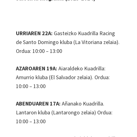
URRIAREN 22A:
Gasteizko Kuadrilla Racing
de Santo Domingo kluba (La Vitoriana zelaia).
Ordua: 10:00 – 13:00
AZAROAREN 19A:
Aiaraldeko Kuadrilla:
Amurrio kluba (El Salvador zelaia). Ordua:
10:00 – 13:00
ABENDUAREN 17A:
Añanako Kuadrilla.
Lantaron kluba (Lantarongo zelaia) Ordua:
10:00 – 13:00