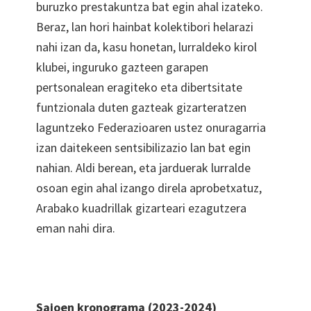
buruzko prestakuntza bat egin ahal izateko.
Beraz, lan hori hainbat kolektibori helarazi
nahi izan da, kasu honetan, lurraldeko kirol
klubei, inguruko gazteen garapen
pertsonalean eragiteko eta dibertsitate
funtzionala duten gazteak gizarteratzen
laguntzeko Federazioaren ustez onuragarria
izan daitekeen sentsibilizazio lan bat egin
nahian. Aldi berean, eta jarduerak lurralde
osoan egin ahal izango direla aprobetxatuz,
Arabako kuadrillak gizarteari ezagutzera
eman nahi dira.
Saioen kronograma (2023-2024)