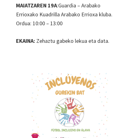
MAIATZAREN 19A
:Guardia – Arabako
Errioxako Kuadrilla Arabako Errioxa kluba.
Ordua: 10:00 – 13:00
EKAINA:
Zehaztu gabeko lekua eta data.