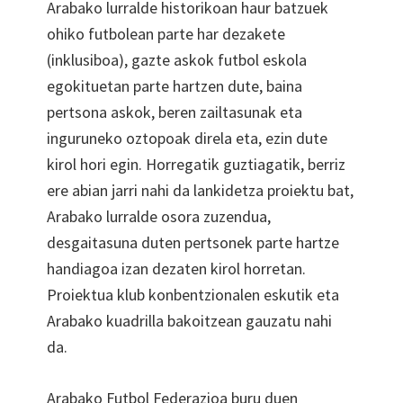
Arabako lurralde historikoan haur batzuek
ohiko futbolean parte har dezakete
(inklusiboa), gazte askok futbol eskola
egokituetan parte hartzen dute, baina
pertsona askok, beren zailtasunak eta
inguruneko oztopoak direla eta, ezin dute
kirol hori egin. Horregatik guztiagatik, berriz
ere abian jarri nahi da lankidetza proiektu bat,
Arabako lurralde osora zuzendua,
desgaitasuna duten pertsonek parte hartze
handiagoa izan dezaten kirol horretan.
Proiektua klub konbentzionalen eskutik eta
Arabako kuadrilla bakoitzean gauzatu nahi
da.
Arabako Futbol Federazioa buru duen