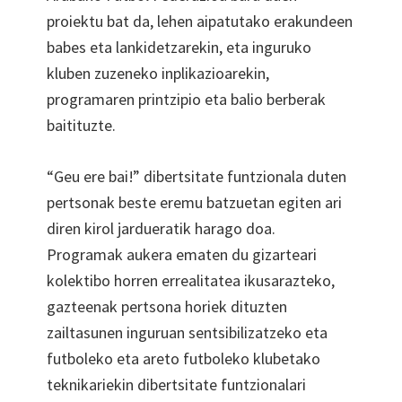
proiektu bat da, lehen aipatutako erakundeen
babes eta lankidetzarekin, eta inguruko
kluben zuzeneko inplikazioarekin,
programaren printzipio eta balio berberak
baitituzte.
“Geu ere bai!” dibertsitate funtzionala duten
pertsonak beste eremu batzuetan egiten ari
diren kirol jardueratik harago doa.
Programak aukera ematen du gizarteari
kolektibo horren errealitatea ikusarazteko,
gazteenak pertsona horiek dituzten
zailtasunen inguruan sentsibilizatzeko eta
futboleko eta areto futboleko klubetako
teknikariekin dibertsitate funtzionalari