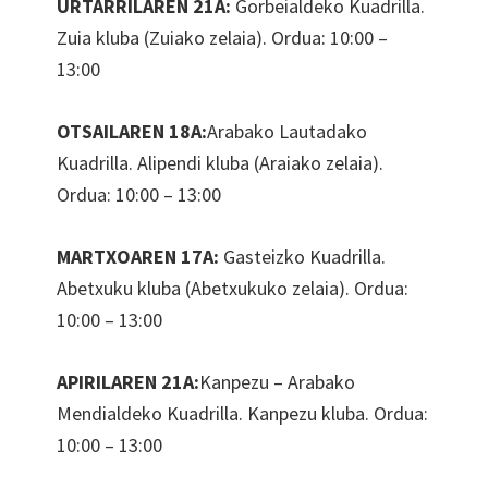
URTARRILAREN 21A:
Gorbeialdeko Kuadrilla.
Zuia kluba (Zuiako zelaia). Ordua: 10:00 –
13:00
OTSAILAREN 18A:
Arabako Lautadako
Kuadrilla. Alipendi kluba (Araiako zelaia).
Ordua: 10:00 – 13:00
MARTXOAREN 17A:
Gasteizko Kuadrilla.
Abetxuku kluba (Abetxukuko zelaia). Ordua:
10:00 – 13:00
APIRILAREN 21A:
Kanpezu – Arabako
Mendialdeko Kuadrilla. Kanpezu kluba. Ordua:
10:00 – 13:00