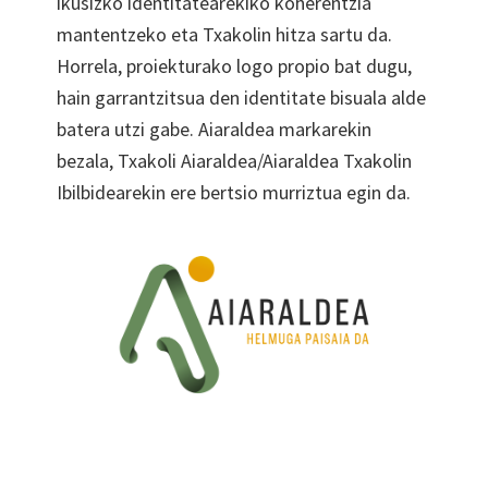
ikusizko identitatearekiko koherentzia
mantentzeko eta Txakolin hitza sartu da.
Horrela, proiekturako logo propio bat dugu,
hain garrantzitsua den identitate bisuala alde
batera utzi gabe. Aiaraldea markarekin
bezala, Txakoli Aiaraldea/Aiaraldea Txakolin
Ibilbidearekin ere bertsio murriztua egin da.