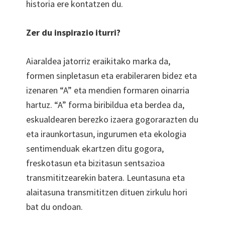
historia ere kontatzen du.
Zer du inspirazio iturri?
Aiaraldea jatorriz eraikitako marka da,
formen sinpletasun eta erabileraren bidez eta
izenaren “A” eta mendien formaren oinarria
hartuz. “A” forma biribildua eta berdea da,
eskualdearen berezko izaera gogorarazten du
eta iraunkortasun, ingurumen eta ekologia
sentimenduak ekartzen ditu gogora,
freskotasun eta bizitasun sentsazioa
transmititzearekin batera. Leuntasuna eta
alaitasuna transmititzen dituen zirkulu hori
bat du ondoan.