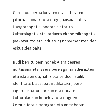
Gure irudi berria lurraren eta naturaren
jatorrian oinarrituta dago, paisaia natural
ikusgarriagatik, ondare historiko
kulturalagatik eta jarduera ekonomikoagatik
(nekazaritza eta industria) nabarmentzen den
eskualdea baita.
Irudi berritu berri honek Aiaraldearen
nortasuna eta izaera bereizgarria adierazten
eta islatzen du, nahiz eta ez duen soilik
identitate bisual bat irudikatzen, bere
ingurune naturalarekin eta ondare
kulturalarekin konektatuta dagoen
komunitate zirraragarri eta anitz baten