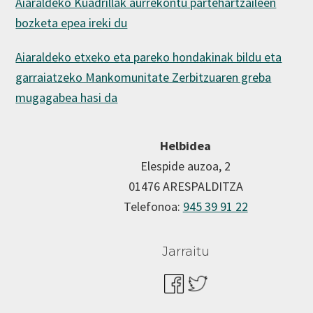
Aiaraldeko Kuadrillak aurrekontu partehartzaileen
bozketa epea ireki du
Aiaraldeko etxeko eta pareko hondakinak bildu eta
garraiatzeko Mankomunitate Zerbitzuaren greba
mugagabea hasi da
Helbidea
Elespide auzoa, 2
01476 ARESPALDITZA
Telefonoa:
945 39 91 22
Jarraitu