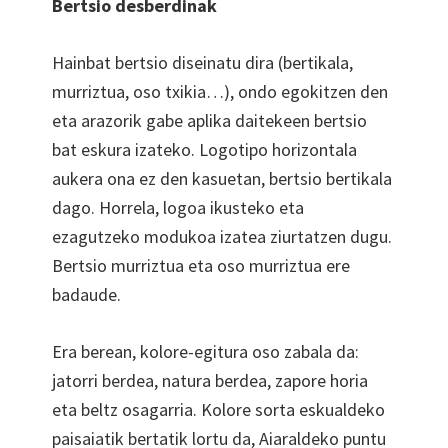
Bertsio desberdinak
Hainbat bertsio diseinatu dira (bertikala,
murriztua, oso txikia…), ondo egokitzen den
eta arazorik gabe aplika daitekeen bertsio
bat eskura izateko. Logotipo horizontala
aukera ona ez den kasuetan, bertsio bertikala
dago. Horrela, logoa ikusteko eta
ezagutzeko modukoa izatea ziurtatzen dugu.
Bertsio murriztua eta oso murriztua ere
badaude.
Era berean, kolore-egitura oso zabala da:
jatorri berdea, natura berdea, zapore horia
eta beltz osagarria. Kolore sorta eskualdeko
paisaiatik bertatik lortu da, Aiaraldeko puntu