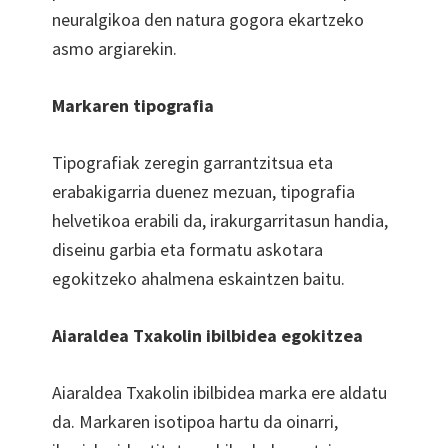
neuralgikoa den natura gogora ekartzeko
asmo argiarekin.
Markaren tipografia
Tipografiak zeregin garrantzitsua eta
erabakigarria duenez mezuan, tipografia
helvetikoa erabili da, irakurgarritasun handia,
diseinu garbia eta formatu askotara
egokitzeko ahalmena eskaintzen baitu.
Aiaraldea Txakolin ibilbidea egokitzea
Aiaraldea Txakolin ibilbidea marka ere aldatu
da. Markaren isotipoa hartu da oinarri,