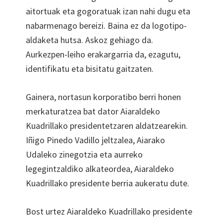
aitortuak eta gogoratuak izan nahi dugu eta
nabarmenago bereizi. Baina ez da logotipo-
aldaketa hutsa. Askoz gehiago da.
Aurkezpen-leiho erakargarria da, ezagutu,
identifikatu eta bisitatu gaitzaten.
Gainera, nortasun korporatibo berri honen
merkaturatzea bat dator Aiaraldeko
Kuadrillako presidentetzaren aldatzearekin.
Iñigo Pinedo Vadillo jeltzalea, Aiarako
Udaleko zinegotzia eta aurreko
legegintzaldiko alkateordea, Aiaraldeko
Kuadrillako presidente berria aukeratu dute.
Bost urtez Aiaraldeko Kuadrillako presidente