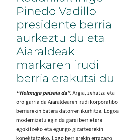
Pinedo Vadillo
presidente berria
aurkeztu du eta
Aiaraldeak
markaren irudi
berria erakutsi du
“Helmuga paisaia da”
. Argia, zehatza eta
oroigarria da Aiaraldearen irudi korporatibo
berriarekin batera datorren ikurhitza. Logoa
modernizatu egin da garai berrietara
egokitzeko eta egungo gizartearekin
konektatzeko. Logo berriarekin errazago