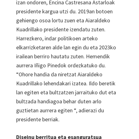
izan ondoren, Encina Castresana Astarloak
presidente kargua utzi du. 2019an botoen
gehiengo osoa lortu zuen eta Aiaraldeko
Kuadrillako presidente izendatu zuten.
Harrezkero, indar politikoen arteko
elkarrizketaren alde lan egin du eta 2023ko
irailean berriro hautatu zuten. Hemendik
aurrera Iñigo Pinedok ordezkatuko du.
“Ohore handia da niretzat Aiaraldeko
Kuadrillako lehendakari izatea. Ildo beretik
lan egiten eta bultzatzen jarraituko dut eta
bultzada handiagoa behar duten arlo
guztietan aurrera egiten “, adierazi du
presidente berriak.
Diseinu berritua eta esanguratsua