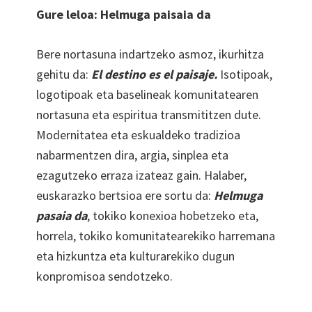
Gure leloa: Helmuga paisaia da
Bere nortasuna indartzeko asmoz, ikurhitza
gehitu da:
El destino es el paisaje.
Isotipoak,
logotipoak eta baselineak komunitatearen
nortasuna eta espiritua transmititzen dute.
Modernitatea eta eskualdeko tradizioa
nabarmentzen dira, argia, sinplea eta
ezagutzeko erraza izateaz gain. Halaber,
euskarazko bertsioa ere sortu da:
Helmuga
pasaia da
, tokiko konexioa hobetzeko eta,
horrela, tokiko komunitatearekiko harremana
eta hizkuntza eta kulturarekiko dugun
konpromisoa sendotzeko.