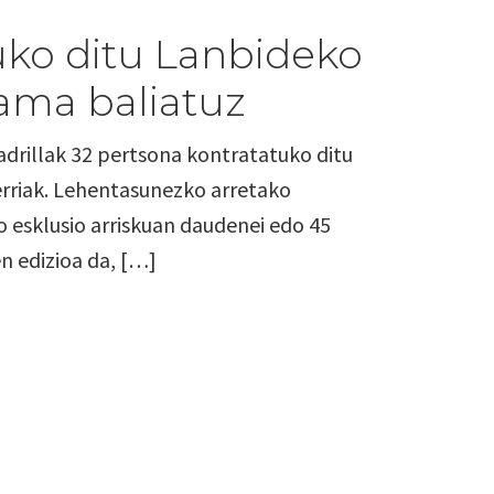
tuko ditu Lanbideko
ama baliatuz
rillak 32 pertsona kontratatuko ditu
erriak. Lehentasunezko arretako
o esklusio arriskuan daudenei edo 45
n edizioa da, […]