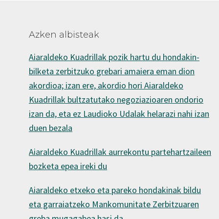
Azken albisteak
Aiaraldeko Kuadrillak pozik hartu du hondakin-
bilketa zerbitzuko grebari amaiera eman dion
akordioa; izan ere, akordio hori Aiaraldeko
Kuadrillak bultzatutako negoziazioaren ondorio
izan da, eta ez Laudioko Udalak helarazi nahi izan
duen bezala
Aiaraldeko Kuadrillak aurrekontu partehartzaileen
bozketa epea ireki du
Aiaraldeko etxeko eta pareko hondakinak bildu
eta garraiatzeko Mankomunitate Zerbitzuaren
greba mugagabea hasi da