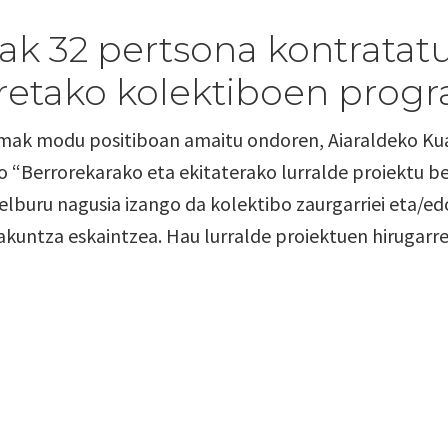
lak 32 pertsona kontrata
retako kolektiboen progr
ak modu positiboan amaitu ondoren, Aiaraldeko Kuad
o “Berrorekarako eta ekitaterako lurralde proiektu b
lburu nagusia izango da kolektibo zaurgarriei eta/ed
kuntza eskaintzea. Hau lurralde proiektuen hirugarre