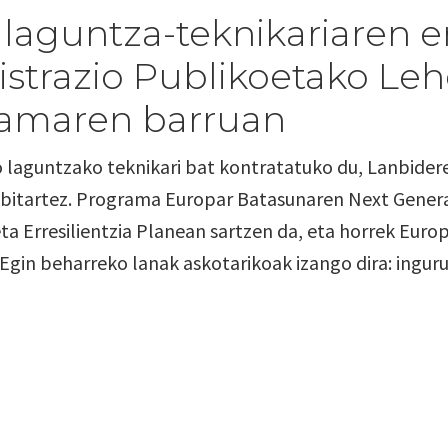
laguntza-teknikariaren e
strazio Publikoetako Leh
ramaren barruan
 laguntzako teknikari bat kontratatuko du, Lanbider
bitartez. Programa Europar Batasunaren Next Generat
ta Erresilientzia Planean sartzen da, eta horrek Eur
 Egin beharreko lanak askotarikoak izango dira: ing