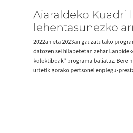
Aiaraldeko Kuadril
lehentasunezko ar
2022an eta 2023an gauzatutako program
datozen sei hilabetetan zehar Lanbidek
kolektiboak” programa baliatuz. Bere he
urtetik gorako pertsonei enplegu-presta