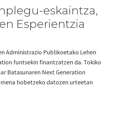
nplegu-eskaintza,
en Esperientzia
en Administrazio Publikoetako Lehen
ion funtsekin finantzatzen da. Tokiko
opar Batasunaren Next Generation
urumena hobetzeko datozen urteetan