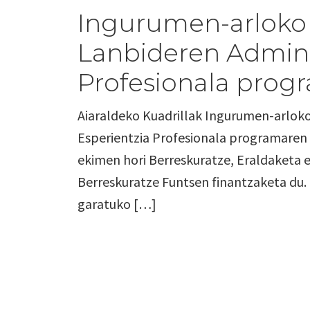
Ingurumen-arloko 
Lanbideren Admini
Profesionala prog
Aiaraldeko Kuadrillak Ingurumen-arloko
Esperientzia Profesionala programaren 
ekimen hori Berreskuratze, Eraldaketa e
Berreskuratze Funtsen finantzaketa du.
garatuko […]