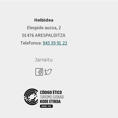
Helbidea
Elespide auzoa, 2
01476 ARESPALDITZA
Telefonoa:
945 39 91 22
Jarraitu