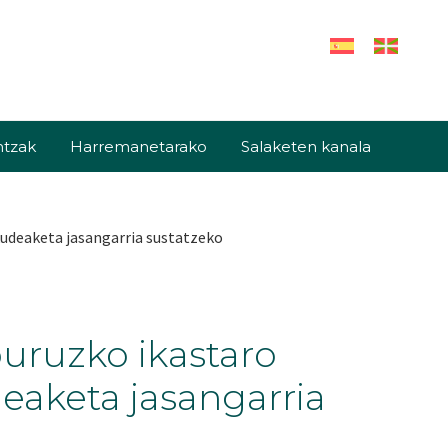
ntzak
Harremanetarako
Salaketen kanala
kudeaketa jasangarria sustatzeko
buruzko ikastaro
eaketa jasangarria