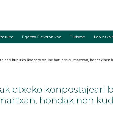
tasuna
Egoitza Elektronikoa
Turismo
Lan eskai
ajeari buruzko ikastaro online bat jarri du martxan, hondakinen 
lak etxeko konpostajeari 
u martxan, hondakinen kud