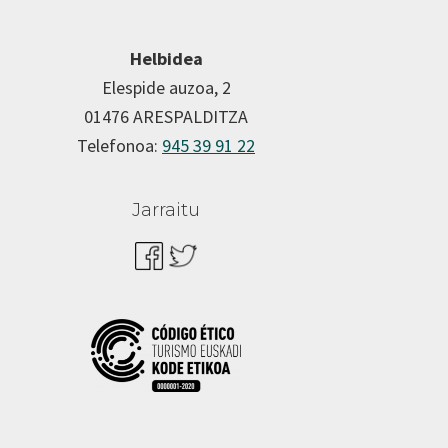
Helbidea
Elespide auzoa, 2
01476 ARESPALDITZA
Telefonoa:
945 39 91 22
Jarraitu