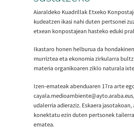
Aiaraldeko Kuadrillak Etxeko Konpostaje
kudeatzen ikasi nahi duten pertsonei 
etxean konpostajean hasteko eduki prak
Ikastaro honen helburua da hondakinen 
murriztea eta ekonomia zirkularra bult
materia organikoaren ziklo naturala ixt
Izen-emateak abenduaren 17ra arte egong
cayala.medioambiente@ayto.araba.eus, 
udalerria adieraziz. Eskaera jasotakoan,
konektatu ezin duten pertsonek tailerr
ematea.