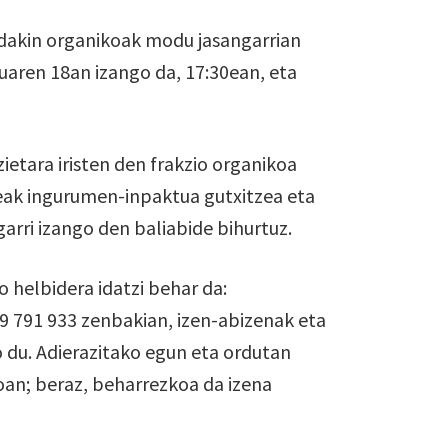
ndakin organikoak modu jasangarrian
aren 18an izango da, 17:30ean, eta
etara iristen den frakzio organikoa
jeak ingurumen-inpaktua gutxitzea eta
arri izango den baliabide bihurtuz.
 helbidera idatzi behar da:
 791 933 zenbakian, izen-abizenak eta
o du. Adierazitako egun eta ordutan
oan; beraz, beharrezkoa da izena