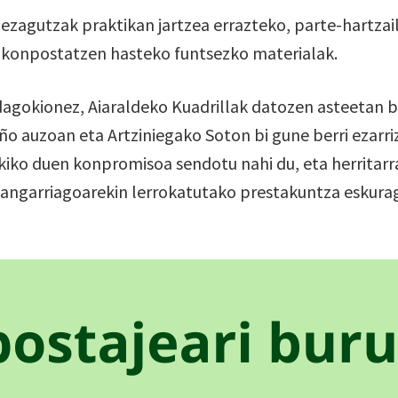
ezagutzak praktikan jartzea errazteko, parte-hartzai
an konpostatzen hasteko funtsezko materialak.
 dagokionez, Aiaraldeko Kuadrillak datozen asteetan
o auzoan eta Artziniegako Soton bi gune berri ezarri
kiko duen konpromisoa sendotu nahi du, eta herritarr
angarriagoarekin lerrokatutako prestakuntza eskuraga