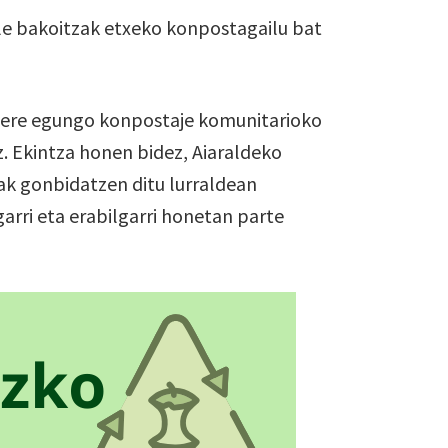
le bakoitzak etxeko konpostagailu bat
 bere egungo konpostaje komunitarioko
z. Ekintza honen bidez, Aiaraldeko
ak gonbidatzen ditu lurraldean
rri eta erabilgarri honetan parte