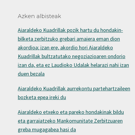
Azken albisteak
Aiaraldeko Kuadrillak pozik hartu du hondakin-
bilketa zerbitzuko grebari amaiera eman dion
akordioa; izan ere, akordio hori Aiaraldeko
Kuadrillak bultzatutako negoziazioaren ondorio
izan da, eta ez Laudioko Udalak helarazi nahi izan
duen bezala
Aiaraldeko Kuadrillak aurrekontu partehartzaileen
bozketa epea ireki du
Aiaraldeko etxeko eta pareko hondakinak bildu
eta garraiatzeko Mankomunitate Zerbitzuaren
greba mugagabea hasi da