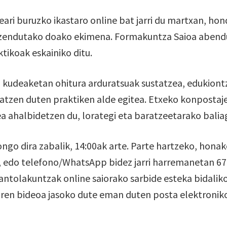
ari buruzko ikastaro online bat jarri du martxan, ho
zuzendutako doako ekimena. Formakuntza Saioa abendu
tikoak eskainiko ditu.
kudeaketan ohitura arduratsuak sustatzea, edukiontzi
zatzen duten praktiken alde egitea. Etxeko konposta
ea ahalbidetzen du, lorategi eta baratzeetarako baliag
o dira zabalik, 14:00ak arte. Parte hartzeko, honako
edo telefono/WhatsApp bidez jarri harremanetan 679
 antolakuntzak online saiorako sarbide esteka bidalik
aren bideoa jasoko dute eman duten posta elektronik