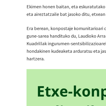
Ekimen honen baitan, eta eskuratutako 
eta aireztatzaile bat jasoko ditu, etxe
Era berean, konpostaje komunitarioari
gune-sarea handituko du, Laudioko Arrañ
Kuadrillak ingurumen-sentsibilizazioare
hondakinen kudeaketa arduratsu eta jas
hartzera.