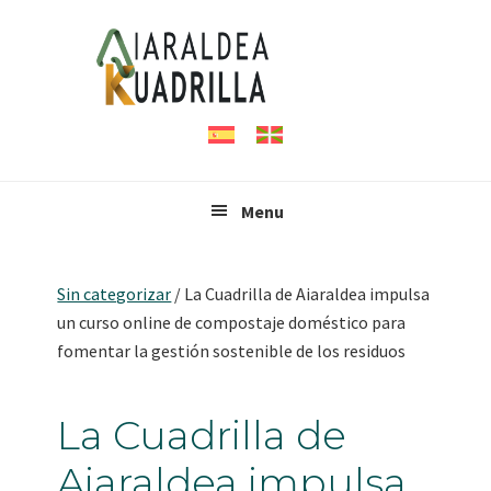
Saltar
Saltar
Saltar
a
al
al
la
contenido
pie
navegación
principal
de
principal
página
Menu
Sin categorizar
/
La Cuadrilla de Aiaraldea impulsa
un curso online de compostaje doméstico para
fomentar la gestión sostenible de los residuos
La Cuadrilla de
Aiaraldea impulsa