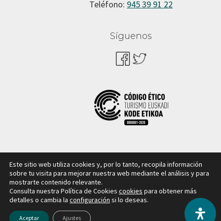
Teléfono:
945 39 91 22
Síguenos
Este sitio web utiliza cookies y, por lo tanto, recopila información
sobre tu visita para mejorar nuestra web mediante el análisis y para
mostrarte contenido relevante.
Consulta nuestra Política de Cookies
cookies
para obtener más
Copyright © Cuadrilla de Aiaraldea |
Aviso legal y política
detalles o cambia la
configuración
si lo deseas.
de privacidad
Aceptar
Ajustes