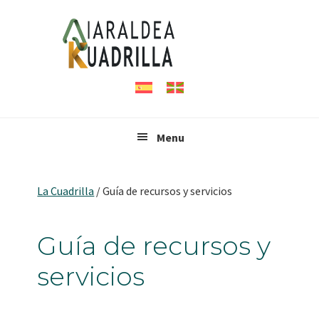
Saltar
Saltar
Saltar
Saltar
a
al
a
al
la
contenido
la
pie
navegación
principal
barra
de
principal
lateral
página
principal
Menu
La Cuadrilla
/
Guía de recursos y servicios
Guía de recursos y
servicios