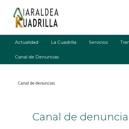
Saltar
Saltar
Saltar
a
al
al
la
contenido
pie
navegación
principal
de
principal
página
Actualidad
La Cuadrilla
Servicios
Tra
Canal de Denuncias
Canal de denuncias
Canal de denuncia