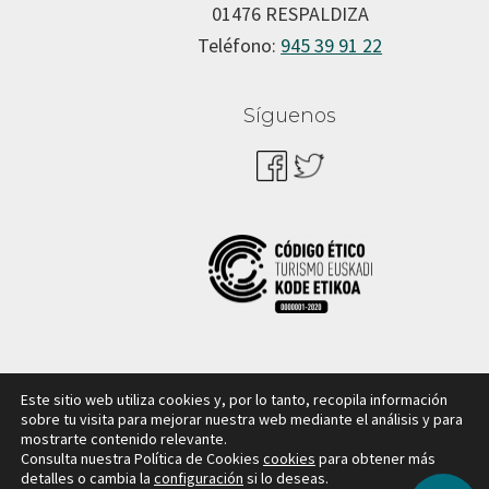
01476 RESPALDIZA
Teléfono:
945 39 91 22
Síguenos
Este sitio web utiliza cookies y, por lo tanto, recopila información
sobre tu visita para mejorar nuestra web mediante el análisis y para
mostrarte contenido relevante.
Consulta nuestra Política de Cookies
cookies
para obtener más
Copyright © Cuadrilla de Aiaraldea |
Aviso legal y política
detalles o cambia la
configuración
si lo deseas.
de privacidad