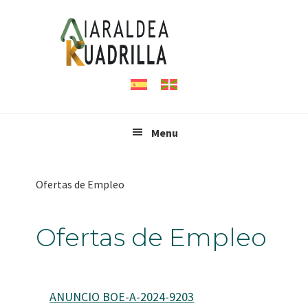
Saltar
Saltar
Saltar
a
al
al
la
contenido
pie
navegación
principal
de
principal
página
Menu
Ofertas de Empleo
Ofertas de Empleo
ANUNCIO BOE-A-2024-9203