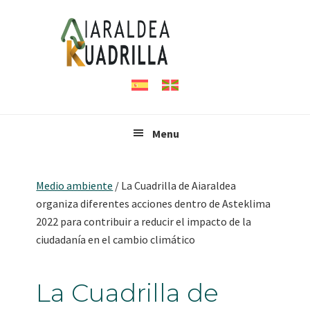
Saltar
Saltar
Saltar
a
al
al
la
contenido
pie
navegación
principal
de
principal
página
Menu
Medio ambiente
/
La Cuadrilla de Aiaraldea
organiza diferentes acciones dentro de Asteklima
2022 para contribuir a reducir el impacto de la
ciudadanía en el cambio climático
La Cuadrilla de