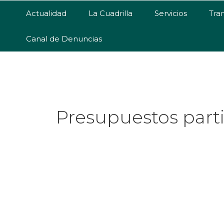
Saltar
Saltar
Saltar
Actualidad
La Cuadrilla
Servicios
Tra
a
al
al
la
contenido
pie
Canal de Denuncias
navegación
principal
de
principal
página
Presupuestos parti