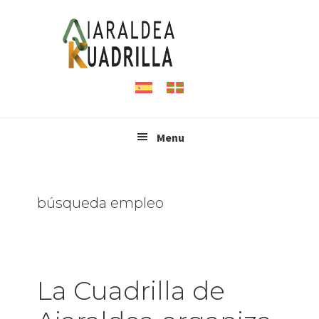
Saltar
Saltar
Saltar
a
al
al
la
contenido
pie
navegación
principal
de
principal
página
Menu
búsqueda empleo
La Cuadrilla de