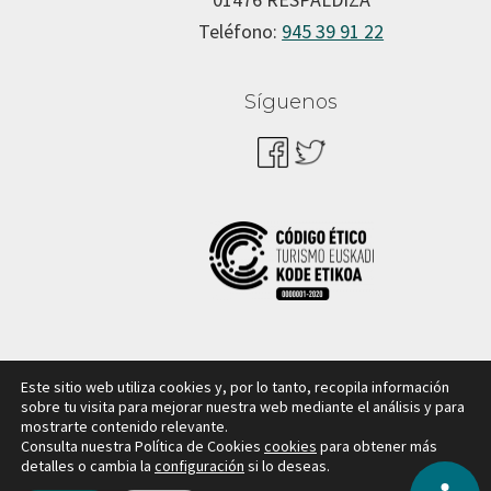
Teléfono:
945 39 91 22
Síguenos
Este sitio web utiliza cookies y, por lo tanto, recopila información
sobre tu visita para mejorar nuestra web mediante el análisis y para
mostrarte contenido relevante.
Consulta nuestra Política de Cookies
cookies
para obtener más
Copyright © Cuadrilla de Aiaraldea |
Aviso legal y política
detalles o cambia la
configuración
si lo deseas.
de privacidad