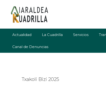
Saltar
Saltar
Saltar
a
al
al
la
contenido
pie
navegación
principal
de
principal
página
Actualidad
La Cuadrilla
Servicios
Tra
Canal de Denuncias
Txakoli Bizi 2025