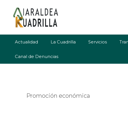
Saltar
Saltar
Saltar
a
al
al
la
contenido
pie
navegación
principal
de
principal
página
Actualidad
La Cuadrilla
Servicios
Tra
Canal de Denuncias
Promoción económica