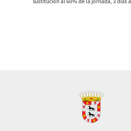
sustitución al 60% de la jornada, 3 días 
Footer